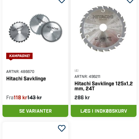
(4)
ARTNR:
486670
ARTNR:
496211
Hitachi Savklinge
Hitachi Savklinge 125x1,2
mm, 24T
Fra
118 kr
143 kr
286 kr
SE VARIANTER
LÆG I INDKØBSKURV