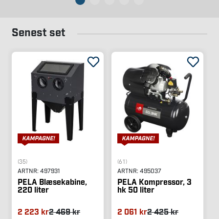
Senest set
(35)
(61)
ARTNR:
497931
ARTNR:
495037
PELA Blæsekabine,
PELA Kompressor, 3
220 liter
hk 50 liter
2 223 kr
2 469 kr
2 061 kr
2 425 kr