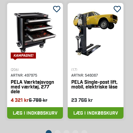
(206)
(17)
ARTNR:
497975
ARTNR:
546067
PELA Værktøjsvogn
PELA Single-post lift,
med værktøj, 277
mobil, elektriske låse
dele
4 321 kr
6 799 kr
23 766 kr
LÆG I INDKØBSKURV
LÆG I INDKØBSKURV