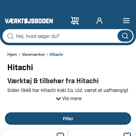
Hitachi
Hjem
Varemærker
Hitachi
Værktøj & tilbehør fra Hitachi
Siden 1948 har Hitachi Koki Co. Ltd. været et uafhængigt
selskab i den verdensomspændende Hitachi-koncern -
Vis mere
Japans største industrikoncern og blandt de 10 største i
verden. Hitachi Koki har fremstillet elværktøj i mere end
60 år, og er i løbet af disse år udviklet til en anerkendt
Filter
leverandør af højteknologiske kvalitetsprodukter.