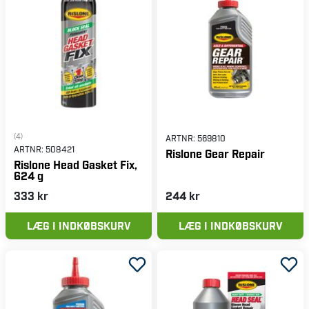
(4)
ARTNR:
569810
ARTNR:
508421
Rislone Gear Repair
Rislone Head Gasket Fix,
624 g
333 kr
244 kr
LÆG I INDKØBSKURV
LÆG I INDKØBSKURV