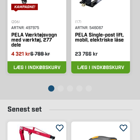
(206)
(17)
ARTNR:
497975
ARTNR:
546067
PELA Værktøjsvogn
PELA Single-post lift,
med værktøj, 277
mobil, elektriske låse
dele
4 321 kr
6 799 kr
23 766 kr
LÆG I INDKØBSKURV
LÆG I INDKØBSKURV
Senest set