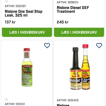
(1)
ARTNR:
569803
ARTNR:
508397
Rislone Diesel DEF
Treatment
Rislone One Seal Stop
Leak, 325 ml
137 kr
245 kr
LÆG I INDKØBSKURV
LÆG I INDKØBSKURV
(1)
ARTNR:
508405
ARTNR:
510001
Rislone