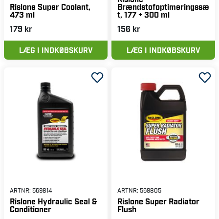
Brændstofoptimeringssæ
Rislone Super Coolant,
t, 177 + 300 ml
473 ml
179 kr
156 kr
LÆG I INDKØBSKURV
LÆG I INDKØBSKURV
ARTNR:
569814
ARTNR:
569805
Rislone Hydraulic Seal &
Rislone Super Radiator
Conditioner
Flush