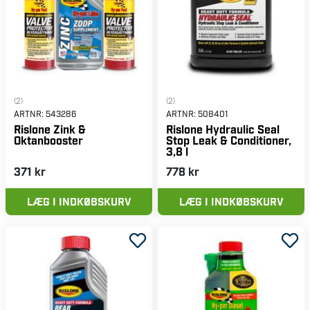
(2)
(2)
ARTNR:
543286
ARTNR:
508401
Rislone Zink &
Rislone Hydraulic Seal
Oktanbooster
Stop Leak & Conditioner,
3,8 l
371 kr
778 kr
LÆG I INDKØBSKURV
LÆG I INDKØBSKURV