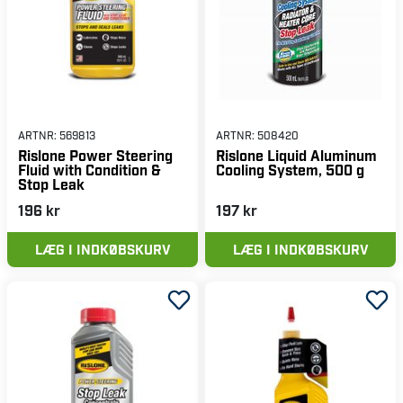
ARTNR:
569813
ARTNR:
508420
Rislone Power Steering
Rislone Liquid Aluminum
Fluid with Condition &
Cooling System, 500 g
Stop Leak
196 kr
197 kr
LÆG I INDKØBSKURV
LÆG I INDKØBSKURV