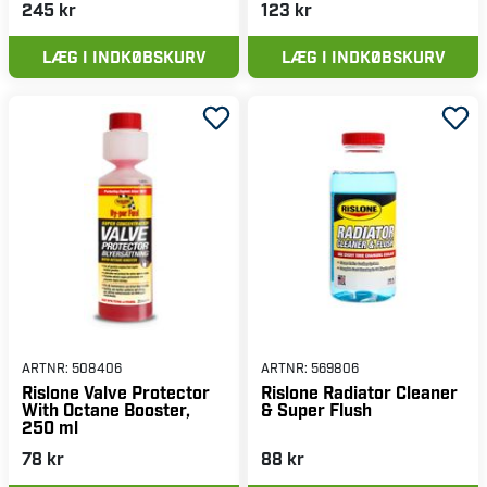
245 kr
123 kr
LÆG I INDKØBSKURV
LÆG I INDKØBSKURV
ARTNR:
508406
ARTNR:
569806
Rislone Valve Protector
Rislone Radiator Cleaner
With Octane Booster,
& Super Flush
250 ml
78 kr
88 kr