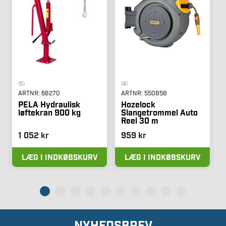
(5)
(4)
ARTNR:
68270
ARTNR:
550858
PELA Hydraulisk
Hozelock
løftekran 900 kg
Slangetrommel Auto
Reel 30 m
1 052 kr
959 kr
LÆG I INDKØBSKURV
LÆG I INDKØBSKURV
NYHEDSBREV