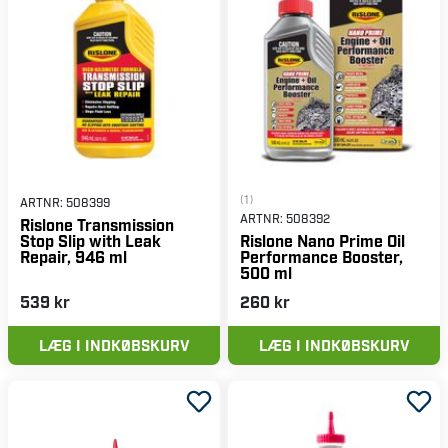
(1)
ARTNR:
508399
ARTNR:
508392
Rislone Transmission
Stop Slip with Leak
Rislone Nano Prime Oil
Repair, 946 ml
Performance Booster,
500 ml
539 kr
260 kr
LÆG I INDKØBSKURV
LÆG I INDKØBSKURV