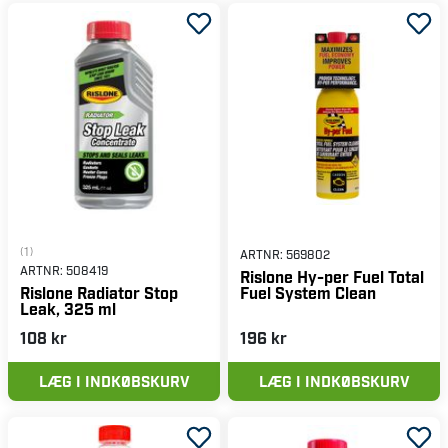
(1)
ARTNR:
569802
ARTNR:
508419
Rislone Hy-per Fuel Total
Fuel System Clean
Rislone Radiator Stop
Leak, 325 ml
108 kr
196 kr
LÆG I INDKØBSKURV
LÆG I INDKØBSKURV