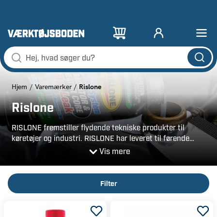
Rislone
Hjem
Varemærker
Rislone
RISLONE fremstiller flydende tekniske produkter til
køretøjer og industri. RISLONE har leveret til førende
bilproducenter siden 1958. Vi forlænger levetid og
Vis mere
hjælper køretøjer med at overleve med gennemprøvede
produkter.
Filter