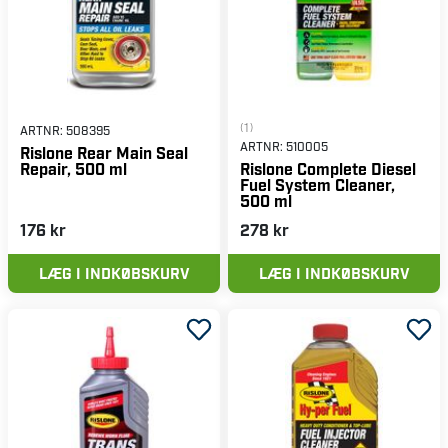
(1)
ARTNR:
508395
ARTNR:
510005
Rislone Rear Main Seal
Repair, 500 ml
Rislone Complete Diesel
Fuel System Cleaner,
500 ml
176 kr
278 kr
LÆG I INDKØBSKURV
LÆG I INDKØBSKURV