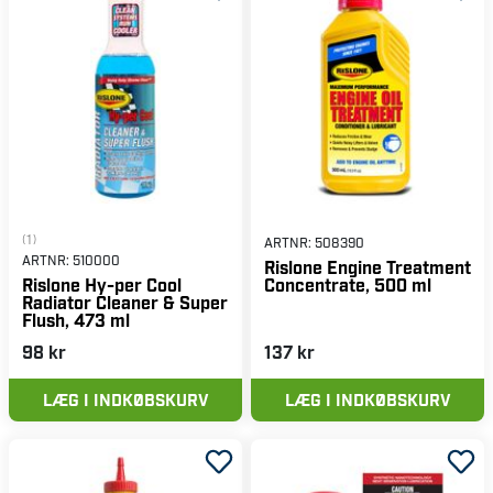
(1)
ARTNR:
508390
ARTNR:
510000
Rislone Engine Treatment
Concentrate, 500 ml
Rislone Hy-per Cool
Radiator Cleaner & Super
Flush, 473 ml
98 kr
137 kr
LÆG I INDKØBSKURV
LÆG I INDKØBSKURV