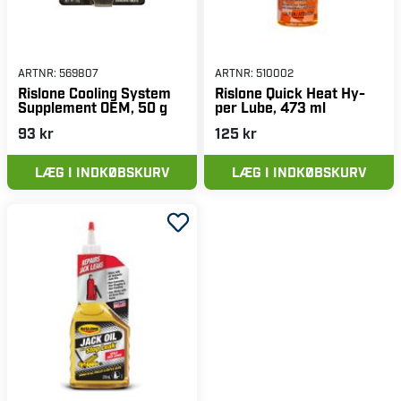
ARTNR:
569807
ARTNR:
510002
Rislone Cooling System
Rislone Quick Heat Hy-
Supplement OEM, 50 g
per Lube, 473 ml
93 kr
125 kr
LÆG I INDKØBSKURV
LÆG I INDKØBSKURV