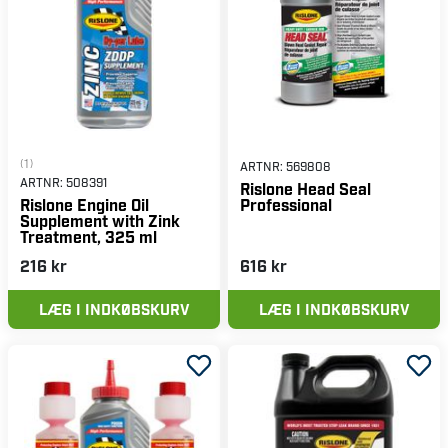
(1)
ARTNR:
569808
ARTNR:
508391
Rislone Head Seal
Professional
Rislone Engine Oil
Supplement with Zink
Treatment, 325 ml
216 kr
616 kr
LÆG I INDKØBSKURV
LÆG I INDKØBSKURV