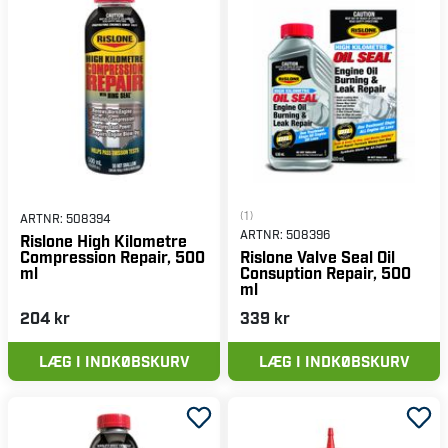
(1)
ARTNR:
508394
ARTNR:
508396
Rislone High Kilometre
Compression Repair, 500
Rislone Valve Seal Oil
ml
Consuption Repair, 500
ml
204 kr
339 kr
LÆG I INDKØBSKURV
LÆG I INDKØBSKURV