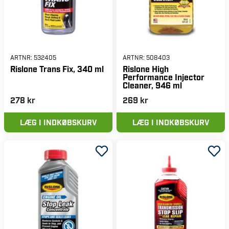
ARTNR:
532405
ARTNR:
508403
Rislone Trans Fix, 340 ml
Rislone High
Performance Injector
Cleaner, 946 ml
278 kr
269 kr
LÆG I INDKØBSKURV
LÆG I INDKØBSKURV