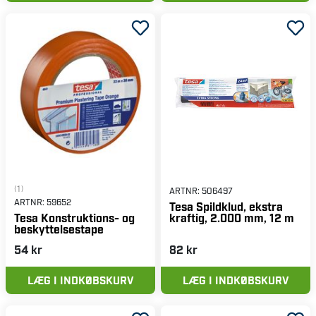
(1)
ARTNR:
506497
ARTNR:
59652
Tesa Spildklud, ekstra
kraftig, 2.000 mm, 12 m
Tesa Konstruktions- og
beskyttelsestape
54 kr
82 kr
LÆG I INDKØBSKURV
LÆG I INDKØBSKURV