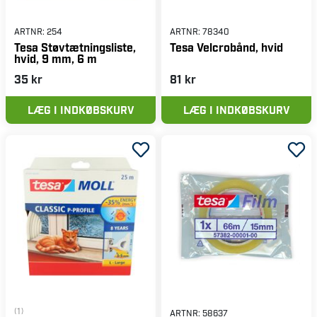
ARTNR:
254
ARTNR:
78340
Tesa Støvtætningsliste,
Tesa Velcrobånd, hvid
hvid, 9 mm, 6 m
35 kr
81 kr
LÆG I INDKØBSKURV
LÆG I INDKØBSKURV
(1)
ARTNR:
58637