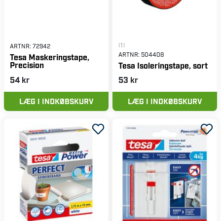
(1)
ARTNR:
72942
ARTNR:
504408
Tesa Maskeringstape,
Precision
Tesa Isoleringstape, sort
54 kr
53 kr
LÆG I INDKØBSKURV
LÆG I INDKØBSKURV