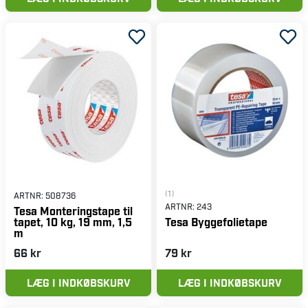
(1)
ARTNR:
508736
ARTNR:
243
Tesa Monteringstape til
tapet, 10 kg, 19 mm, 1,5
Tesa Byggefolietape
m
66 kr
79 kr
LÆG I INDKØBSKURV
LÆG I INDKØBSKURV