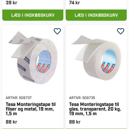
39 kr
74 kr
LÆG I INDKØBSKURV
LÆG I INDKØBSKURV
ARTNR:
508737
ARTNR:
508735
Tesa Monteringstape til
Tesa Monteringstape til
fliser og metal, 19 mm,
glas, transparent, 20 kg,
1,5 m
19 mm, 1,5 m
88 kr
88 kr