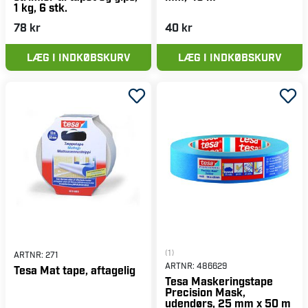
1 kg, 6 stk.
78 kr
40 kr
LÆG I INDKØBSKURV
LÆG I INDKØBSKURV
(1)
ARTNR:
271
ARTNR:
486629
Tesa Mat tape, aftagelig
Tesa Maskeringstape
Precision Mask,
udendørs, 25 mm x 50 m