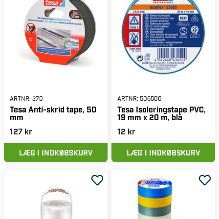
ARTNR:
270
ARTNR:
506500
Tesa Anti-skrid tape, 50
Tesa Isoleringstape PVC,
mm
19 mm x 20 m, blå
127 kr
12 kr
LÆG I INDKØBSKURV
LÆG I INDKØBSKURV