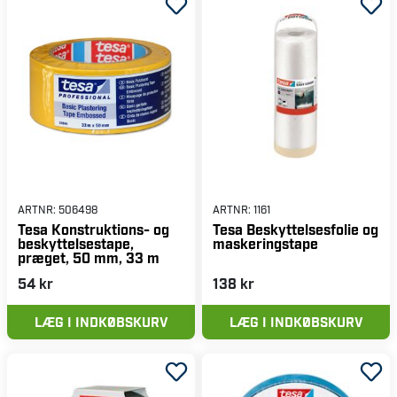
ARTNR:
506498
ARTNR:
1161
Tesa Konstruktions- og
Tesa Beskyttelsesfolie og
beskyttelsestape,
maskeringstape
præget, 50 mm, 33 m
54 kr
138 kr
LÆG I INDKØBSKURV
LÆG I INDKØBSKURV