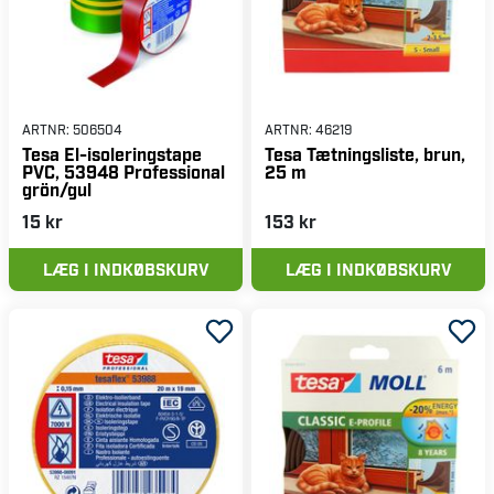
ARTNR:
506504
ARTNR:
46219
Tesa El-isoleringstape
Tesa Tætningsliste, brun,
PVC, 53948 Professional
25 m
grön/gul
15 kr
153 kr
LÆG I INDKØBSKURV
LÆG I INDKØBSKURV