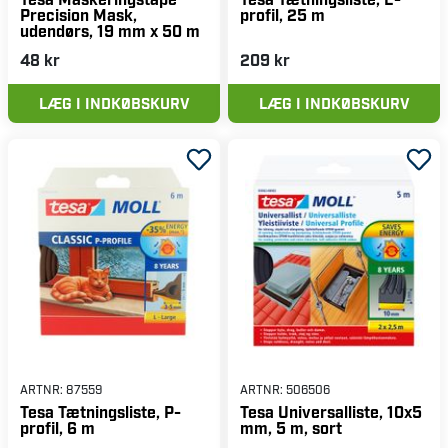
Precision Mask,
profil, 25 m
udendørs, 19 mm x 50 m
48 kr
209 kr
LÆG I INDKØBSKURV
LÆG I INDKØBSKURV
ARTNR:
87559
ARTNR:
506506
Tesa Tætningsliste, P-
Tesa Universalliste, 10x5
profil, 6 m
mm, 5 m, sort