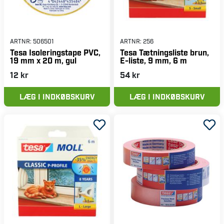
ARTNR:
506501
ARTNR:
256
Tesa Isoleringstape PVC,
Tesa Tætningsliste brun,
19 mm x 20 m, gul
E-liste, 9 mm, 6 m
12 kr
54 kr
LÆG I INDKØBSKURV
LÆG I INDKØBSKURV