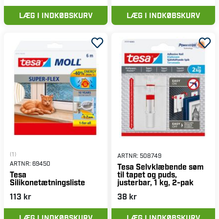
LÆG I INDKØBSKURV
LÆG I INDKØBSKURV
(1)
ARTNR:
508749
ARTNR:
69450
Tesa Selvklæbende søm
til tapet og puds,
Tesa
justerbar, 1 kg, 2-pak
Silikonetætningsliste
113 kr
38 kr
LÆG I INDKØBSKURV
LÆG I INDKØBSKURV