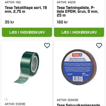
ARTNR:
1162
ARTNR:
46216
Tesa Tekstiltape sort, 19
Tesa Tætningsliste, P-
mm, 2,75 m
liste EPDM, brun, 9 mm,
25 m
35 kr
160 kr
LÆG I INDKØBSKURV
LÆG I INDKØBSKURV
(1)
ARTNR:
506499
ARTNR:
513096
Tesa Selvvulkaniserende