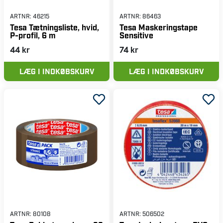
ARTNR:
46215
ARTNR:
86463
Tesa Tætningsliste, hvid,
Tesa Maskeringstape
P-profil, 6 m
Sensitive
44 kr
74 kr
LÆG I INDKØBSKURV
LÆG I INDKØBSKURV
ARTNR:
80108
ARTNR:
506502