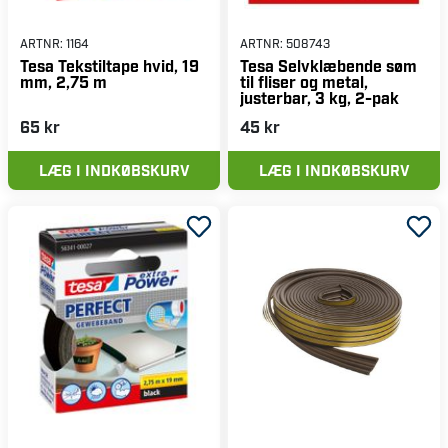
ARTNR:
1164
ARTNR:
508743
Tesa Tekstiltape hvid, 19
Tesa Selvklæbende søm
mm, 2,75 m
til fliser og metal,
justerbar, 3 kg, 2-pak
65 kr
45 kr
LÆG I INDKØBSKURV
LÆG I INDKØBSKURV