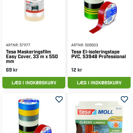
ARTNR:
571177
ARTNR:
506503
Tesa Maskeringsfilm
Tesa El-isoleringstape
Easy Cover, 33 m x 550
PVC, 53948 Professional
mm
69 kr
12 kr
LÆG I INDKØBSKURV
LÆG I INDKØBSKURV