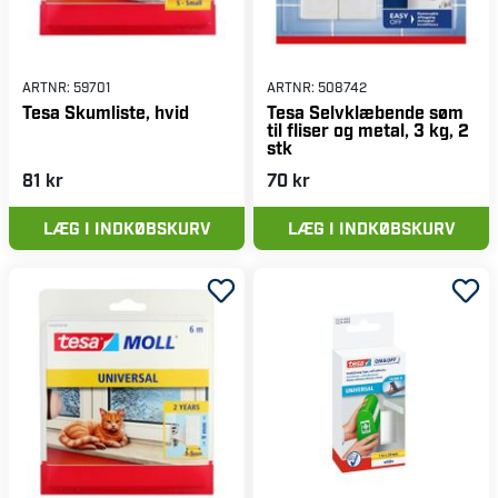
ARTNR:
59701
ARTNR:
508742
Tesa Skumliste, hvid
Tesa Selvklæbende søm
til fliser og metal, 3 kg, 2
stk
81 kr
70 kr
LÆG I INDKØBSKURV
LÆG I INDKØBSKURV