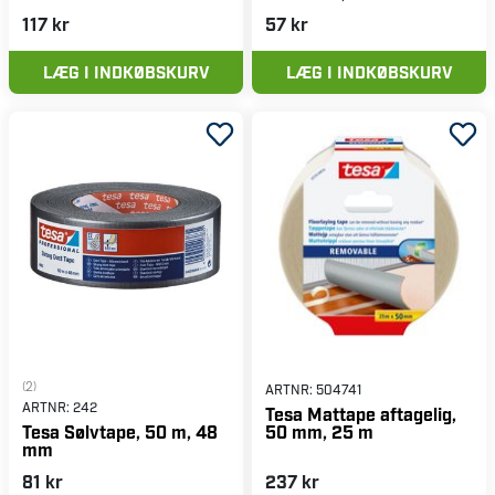
117 kr
57 kr
LÆG I INDKØBSKURV
LÆG I INDKØBSKURV
(2)
ARTNR:
504741
ARTNR:
242
Tesa Mattape aftagelig,
50 mm, 25 m
Tesa Sølvtape, 50 m, 48
mm
81 kr
237 kr