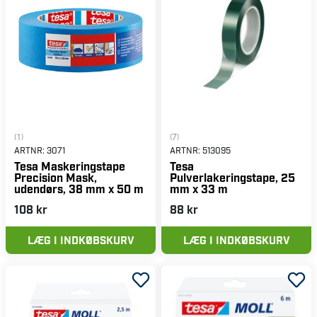
(1)
(7)
ARTNR:
3071
ARTNR:
513095
Tesa Maskeringstape
Tesa
Precision Mask,
Pulverlakeringstape, 25
udendørs, 38 mm x 50 m
mm x 33 m
108 kr
88 kr
LÆG I INDKØBSKURV
LÆG I INDKØBSKURV