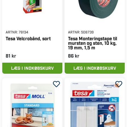
ARTNR:
78134
ARTNR:
508739
Tesa Velcrobånd, sort
Tesa Monteringstape til
mursten og sten, 10 kg,
19 mm, 1,5 m
81 kr
86 kr
LÆG I INDKØBSKURV
LÆG I INDKØBSKURV