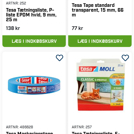
ARTNR:
252
Tesa Tape standard
transparent, 15 mm, 66
Tesa Tætningsliste, P-
m
liste EPDM hvid, 9 mm,
25 m
138 kr
77 kr
LÆG I INDKØBSKURV
LÆG I INDKØBSKURV
ARTNR:
486628
ARTNR:
257
Tesa Maskeringstape
Tesa Tætningsliste, E-