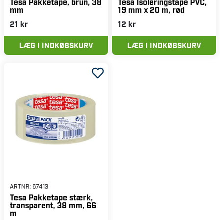
Tesa Pakketape, brun, 38
Tesa Isoleringstape PVC,
mm
19 mm x 20 m, rød
21 kr
12 kr
LÆG I INDKØBSKURV
LÆG I INDKØBSKURV
ARTNR:
67413
Tesa Pakketape stærk,
transparent, 38 mm, 66
m