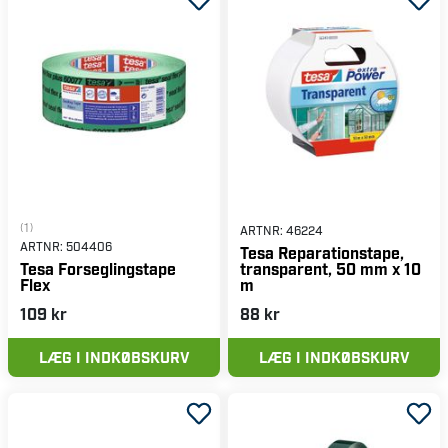
(1)
ARTNR:
46224
ARTNR:
504406
Tesa Reparationstape,
transparent, 50 mm x 10
Tesa Forseglingstape
m
Flex
109 kr
88 kr
LÆG I INDKØBSKURV
LÆG I INDKØBSKURV