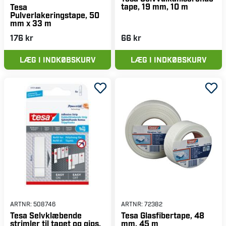
tape, 19 mm, 10 m
Tesa
Pulverlakeringstape, 50
mm x 33 m
176 kr
66 kr
LÆG I INDKØBSKURV
LÆG I INDKØBSKURV
ARTNR:
508746
ARTNR:
72382
Tesa Selvklæbende
Tesa Glasfibertape, 48
strimler til tapet og gips,
mm, 45 m