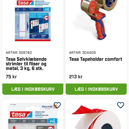
ARTNR:
508740
ARTNR:
504409
Tesa Selvklæbende
Tesa Tapeholder comfort
strimler til fliser og
metal, 3 kg, 6 stk.
75 kr
213 kr
LÆG I INDKØBSKURV
LÆG I INDKØBSKURV