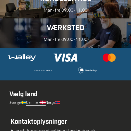
Man-fre 09.00-11.00
VÆRKSTED
Man-fre 09.00-11.00
Vælg land
Danmark
Sverige
Norge
Kontaktoplysninger
E-post:
kundeservice@verktygsboden.dk