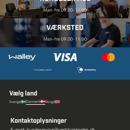
Man-fre 09.00-11.00
VÆRKSTED
Man-fre 09.00-11.00
Vælg land
Danmark
Sverige
Norge
Kontaktoplysninger
E-post:
kundeservice@verktygsboden.dk