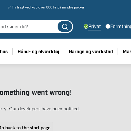
✅ Fri fragt ved køb over 800 kr på mindre pakker
Privat
Forretnin
 hus
Hånd- og elværktøj
Garage og værksted
Mas
omething went wrong!
rry! Our developers have been notified.
o back to the start page