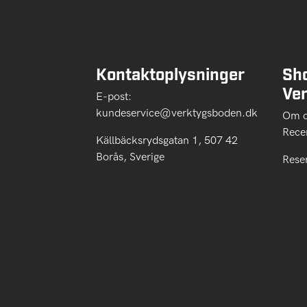
Kontaktoplysninger
Sh
Ve
E-post:
kundeservice@verktygsboden.dk
Om
Rece
Källbäcksrydsgatan 1, 507 42
Borås, Sverige
Rese