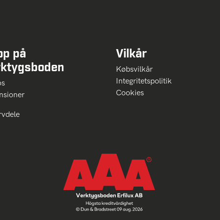
op på
Vilkår
rktygsboden
Købsvilkår
Integritetspolitik
 os
Cookies
nsioner
rvdele