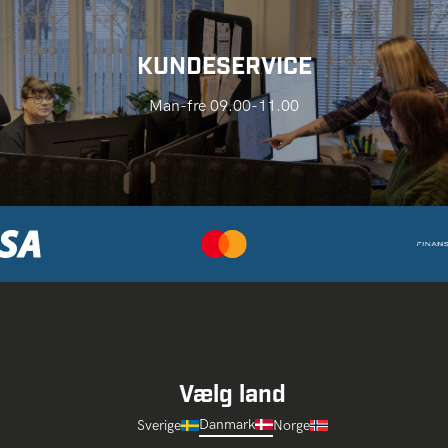
KUNDESERVICE
Man-fre 09.00-11.00
Vælg land
Danmark
Sverige
Norge