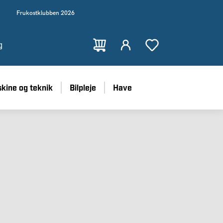
Frukostklubben 2026
g
kine og teknik
Bilpleje
Have