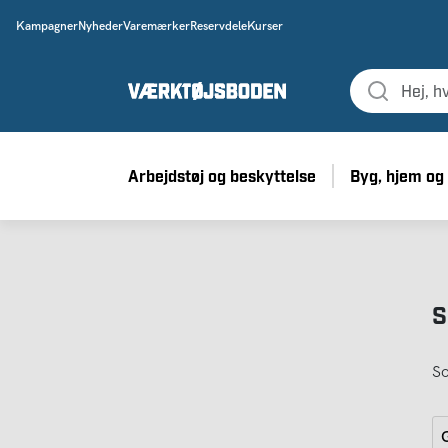
Kampagner
Nyheder
Varemærker
Reservdele
Kurser
Arbejdstøj og beskyttelse
Byg, hjem og
S
So
G