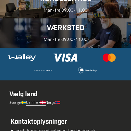
Man-fre 09.00-11.00
VÆRKSTED
Man-fre 09.00-11.00
Vælg land
Danmark
Sverige
Norge
Kontaktoplysninger
E-post:
kundeservice@verktygsboden.dk