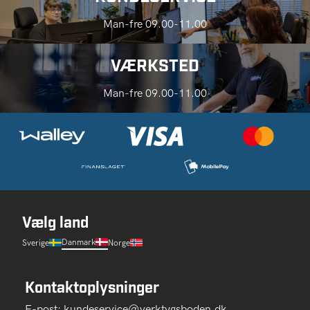
Man-fre 09.00-11.00
VÆRKSTED
Man-fre 09.00-11.00
Vælg land
Danmark
Sverige
Norge
Kontaktoplysninger
E-post:
kundeservice@verktygsboden.dk