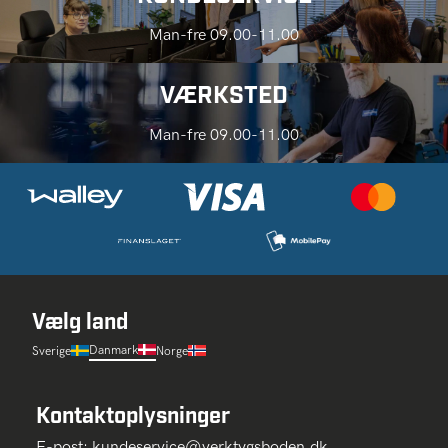
Man-fre 09.00-11.00
VÆRKSTED
Man-fre 09.00-11.00
Vælg land
Danmark
Sverige
Norge
Kontaktoplysninger
E-post:
kundeservice@verktygsboden.dk