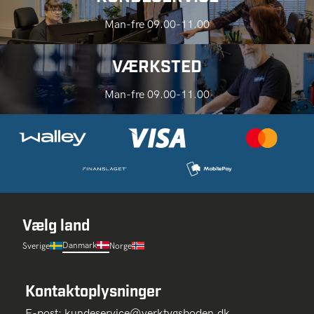
Man-fre 09.00-11.00
VÆRKSTED
Man-fre 09.00-11.00
Vælg land
Danmark
Sverige
Norge
Kontaktoplysninger
E-post:
kundeservice@verktygsboden.dk