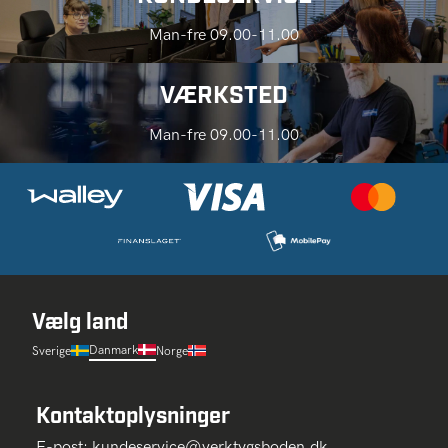
Man-fre 09.00-11.00
VÆRKSTED
Man-fre 09.00-11.00
Vælg land
Danmark
Sverige
Norge
Kontaktoplysninger
E-post:
kundeservice@verktygsboden.dk