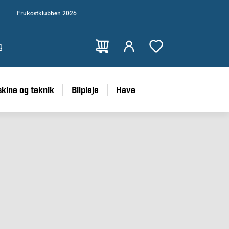
Frukostklubben 2026
g
kine og teknik
Bilpleje
Have