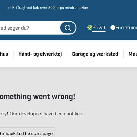
✅ Fri fragt ved køb over 800 kr på mindre pakker
Privat
Forretnin
 hus
Hånd- og elværktøj
Garage og værksted
Mas
omething went wrong!
rry! Our developers have been notified.
o back to the start page