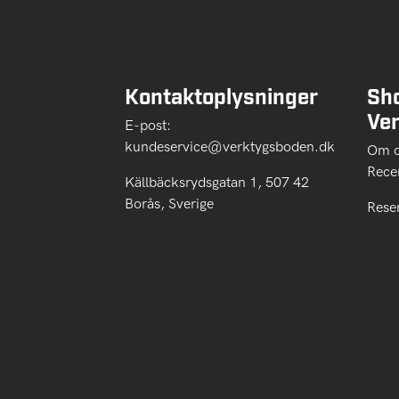
Kontaktoplysninger
Sh
Ve
E-post:
kundeservice@verktygsboden.dk
Om
Rece
Källbäcksrydsgatan 1, 507 42
Borås, Sverige
Rese