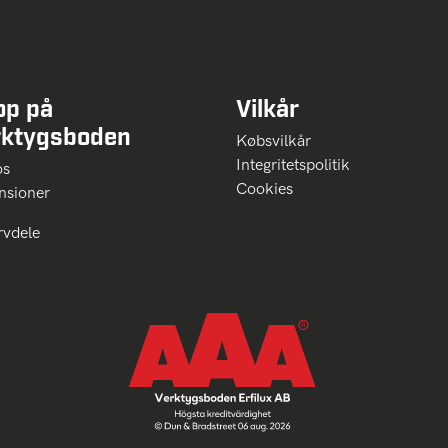
op på
Vilkår
rktygsboden
Købsvilkår
Integritetspolitik
 os
Cookies
nsioner
rvdele