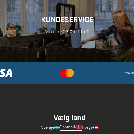
KUNDESERVICE
Man-fre 09.00-11.00
Vælg land
Danmark
Sverige
Norge