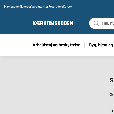
Kampagner
Nyheder
Varemærker
Reservdele
Kurser
Arbejdstøj og beskyttelse
Byg, hjem og
S
So
G