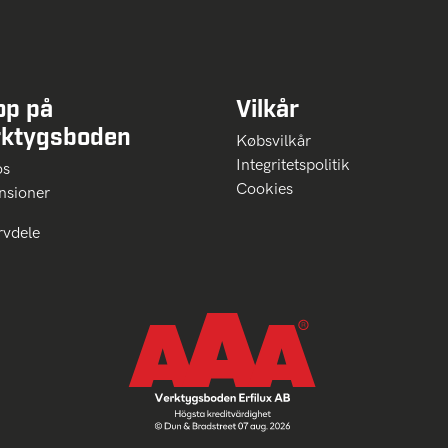
op på
Vilkår
rktygsboden
Købsvilkår
Integritetspolitik
 os
Cookies
nsioner
rvdele