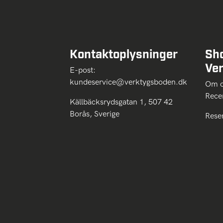
Kontaktoplysninger
Sh
Ve
E-post:
kundeservice@verktygsboden.dk
Om
Rece
Källbäcksrydsgatan 1, 507 42
Borås, Sverige
Rese