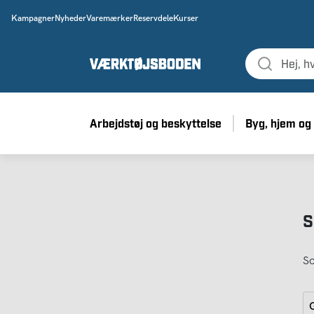
Kampagner
Nyheder
Varemærker
Reservdele
Kurser
Arbejdstøj og beskyttelse
Byg, hjem og
S
So
G