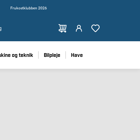
Frukostklubben 2026
g
kine og teknik
Bilpleje
Have