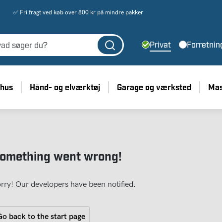
✅ Fri fragt ved køb over 800 kr på mindre pakker
Privat
Forretnin
 hus
Hånd- og elværktøj
Garage og værksted
Mas
omething went wrong!
rry! Our developers have been notified.
o back to the start page