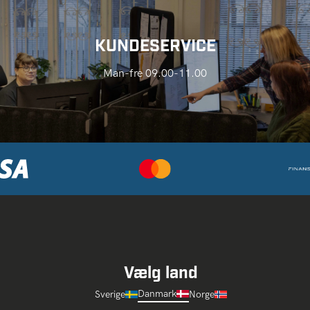
KUNDESERVICE
Man-fre 09.00-11.00
Vælg land
Danmark
Sverige
Norge