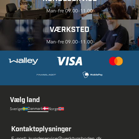
Man-fre 09.00-11.00
VÆRKSTED
Man-fre 09.00-11.00
Vælg land
Danmark
Sverige
Norge
Kontaktoplysninger
E-post:
kundeservice@verktygsboden.dk