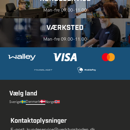
Man-fre 09.00-11.00
VÆRKSTED
Man-fre 09.00-11.00
Vælg land
Danmark
Sverige
Norge
Kontaktoplysninger
E-post:
kundeservice@verktygsboden.dk