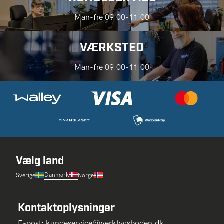
Man-fre 09.00-11.00
VÆRKSTED
Man-fre 09.00-11.00
Vælg land
Danmark
Sverige
Norge
Kontaktoplysninger
E-post:
kundeservice@verktygsboden.dk