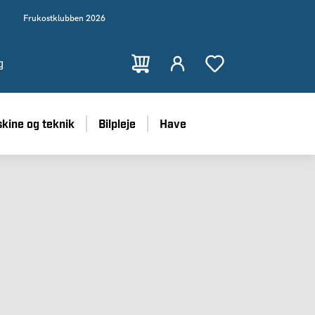
Frukostklubben 2026
g
kine og teknik
Bilpleje
Have