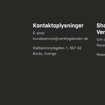
Kontaktoplysninger
Sh
Ve
E-post:
kundeservice@verktygsboden.dk
Om
Rece
Källbäcksrydsgatan 1, 507 42
Borås, Sverige
Rese