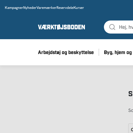
Kampagner
Nyheder
Varemærker
Reservdele
Kurser
Arbejdstøj og beskyttelse
Byg, hjem og
S
So
G