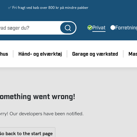
✅ Fri fragt ved køb over 800 kr på mindre pakker
Privat
Forretnin
 hus
Hånd- og elværktøj
Garage og værksted
Mas
omething went wrong!
rry! Our developers have been notified.
o back to the start page