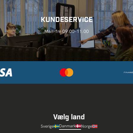
KUNDESERVICE
Man-fre 09.00-11.00
Vælg land
Danmark
Sverige
Norge