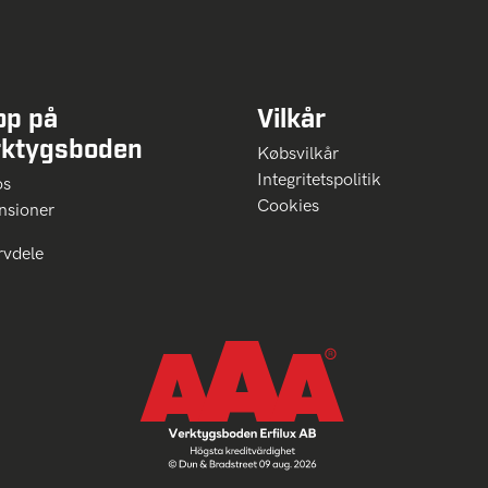
op på
Vilkår
rktygsboden
Købsvilkår
Integritetspolitik
 os
Cookies
nsioner
rvdele