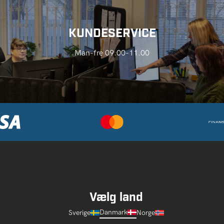
KUNDESERVICE
Man-fre 09.00-11.00
Vælg land
Danmark
Sverige
Norge