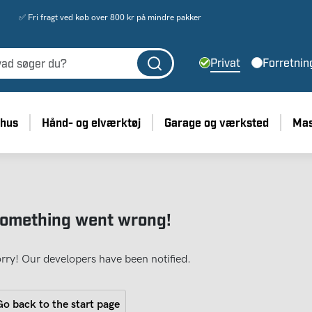
✅ Fri fragt ved køb over 800 kr på mindre pakker
Privat
Forretnin
 hus
Hånd- og elværktøj
Garage og værksted
Mas
omething went wrong!
rry! Our developers have been notified.
o back to the start page