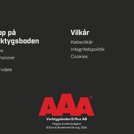
op på
Vilkår
rktygsboden
Købsvilkår
Integritetspolitik
 os
Cookies
nsioner
rvdele