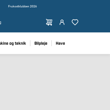
Frukostklubben 2026
g
kine og teknik
Bilpleje
Have