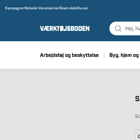
Kampagner
Nyheder
Varemærker
Reservdele
Kurser
Arbejdstøj og beskyttelse
Byg, hjem og
S
So
G