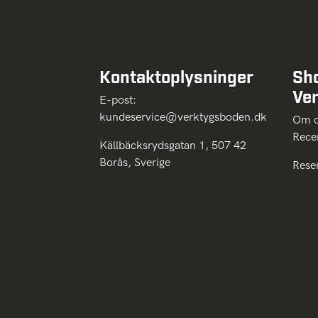
Kontaktoplysninger
Sh
Ve
E-post:
kundeservice@verktygsboden.dk
Om
Rece
Källbäcksrydsgatan 1, 507 42
Borås, Sverige
Rese