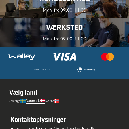
Man-fre 09.00-11.00
VÆRKSTED
Man-fre 09.00-11.00
Vælg land
Danmark
Sverige
Norge
Kontaktoplysninger
E-post:
kundeservice@verktygsboden.dk