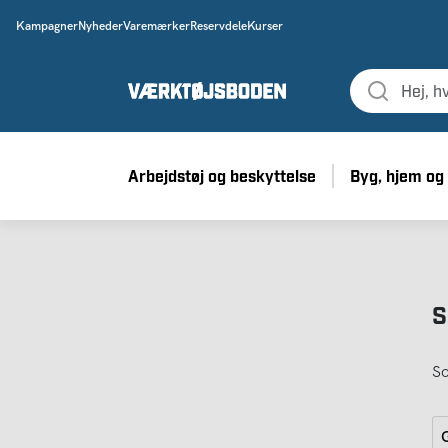
Kampagner
Nyheder
Varemærker
Reservdele
Kurser
Arbejdstøj og beskyttelse
Byg, hjem og
S
So
G