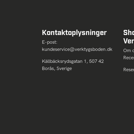
Kontaktoplysninger
Sh
Ve
E-post:
kundeservice@verktygsboden.dk
Om
Rece
Källbäcksrydsgatan 1, 507 42
Borås, Sverige
Rese