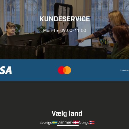
KUNDESERVICE
Man-fre 09.00-11.00
Vælg land
Danmark
Sverige
Norge