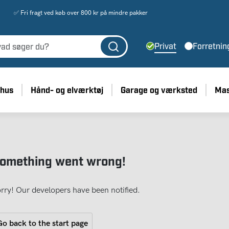
✅ Fri fragt ved køb over 800 kr på mindre pakker
Privat
Forretnin
 hus
Hånd- og elværktøj
Garage og værksted
Mas
omething went wrong!
rry! Our developers have been notified.
o back to the start page