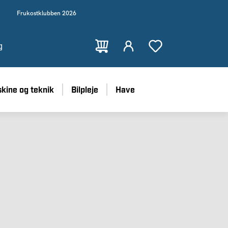
Frukostklubben 2026
g
kine og teknik
Bilpleje
Have