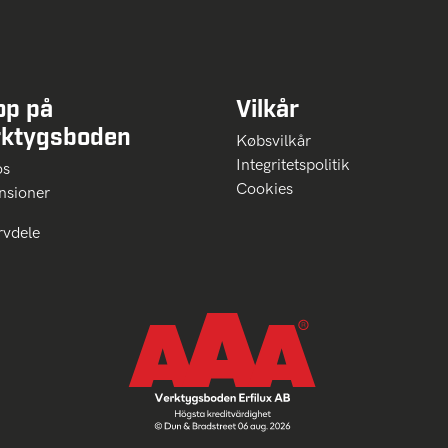
op på
Vilkår
rktygsboden
Købsvilkår
Integritetspolitik
 os
Cookies
nsioner
rvdele