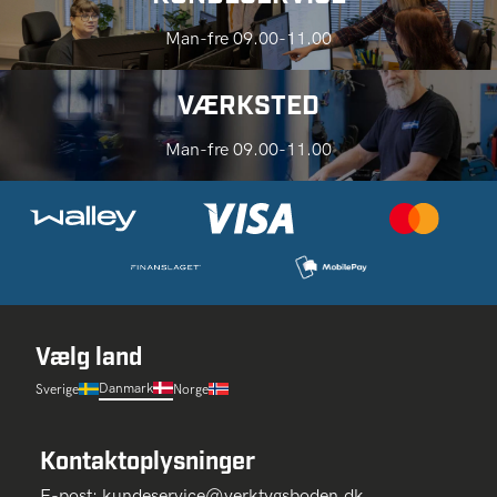
Man-fre 09.00-11.00
VÆRKSTED
Man-fre 09.00-11.00
Vælg land
Danmark
Sverige
Norge
Kontaktoplysninger
E-post:
kundeservice@verktygsboden.dk