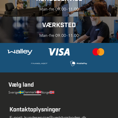
Man-fre 09.00-11.00
VÆRKSTED
Man-fre 09.00-11.00
Vælg land
Danmark
Sverige
Norge
Kontaktoplysninger
E-post:
kundeservice@verktygsboden.dk