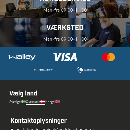
Man-fre 09.00-11.00
VÆRKSTED
Man-fre 09.00-11.00
Vælg land
Danmark
Sverige
Norge
Kontaktoplysninger
E-post:
kundeservice@verktygsboden.dk