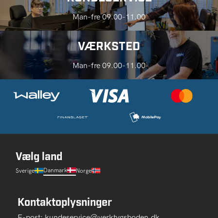
Man-fre 09.00-11.00
VÆRKSTED
Man-fre 09.00-11.00
Vælg land
Danmark
Sverige
Norge
Kontaktoplysninger
E-post:
kundeservice@verktygsboden.dk