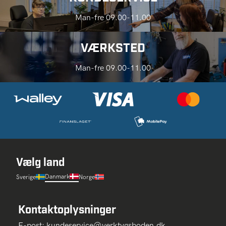
Man-fre 09.00-11.00
VÆRKSTED
Man-fre 09.00-11.00
Vælg land
Danmark
Sverige
Norge
Kontaktoplysninger
E-post:
kundeservice@verktygsboden.dk