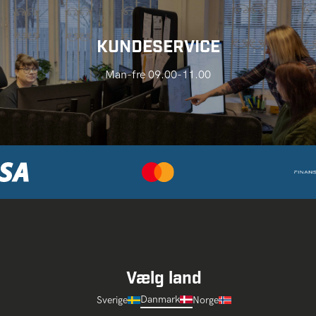
KUNDESERVICE
Man-fre 09.00-11.00
Vælg land
Danmark
Sverige
Norge