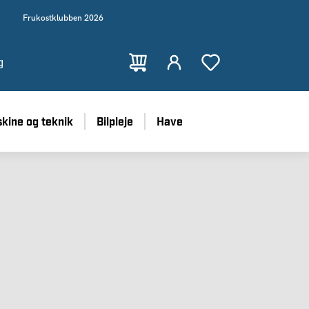
Frukostklubben 2026
g
kine og teknik
Bilpleje
Have