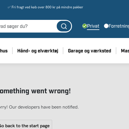
✅ Fri fragt ved køb over 800 kr på mindre pakker
Privat
Forretnin
 hus
Hånd- og elværktøj
Garage og værksted
Mas
omething went wrong!
rry! Our developers have been notified.
o back to the start page