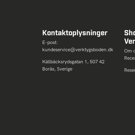
Kontaktoplysninger
Sh
Ve
E-post:
kundeservice@verktygsboden.dk
Om
Rece
Källbäcksrydsgatan 1, 507 42
Borås, Sverige
Rese