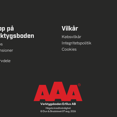
op på
Vilkår
rktygsboden
Købsvilkår
Integritetspolitik
 os
Cookies
nsioner
rvdele