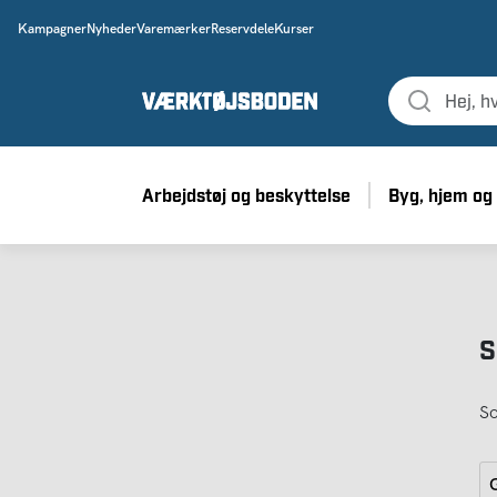
Kampagner
Nyheder
Varemærker
Reservdele
Kurser
Arbejdstøj og beskyttelse
Byg, hjem og
S
So
G