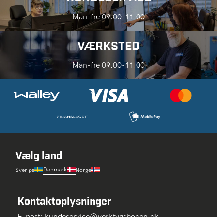
Man-fre 09.00-11.00
VÆRKSTED
Man-fre 09.00-11.00
Vælg land
Danmark
Sverige
Norge
Kontaktoplysninger
E-post:
kundeservice@verktygsboden.dk