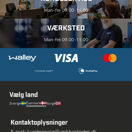
Man-fre 09.00-11.00
VÆRKSTED
Man-fre 09.00-11.00
Vælg land
Danmark
Sverige
Norge
Kontaktoplysninger
E-post:
kundeservice@verktygsboden.dk