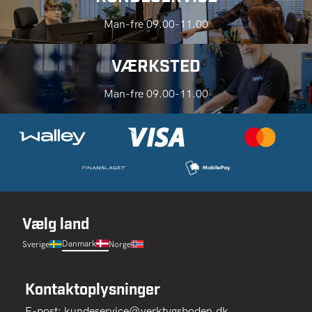
Man-fre 09.00-11.00
VÆRKSTED
Man-fre 09.00-11.00
Vælg land
Danmark
Sverige
Norge
Kontaktoplysninger
E-post:
kundeservice@verktygsboden.dk