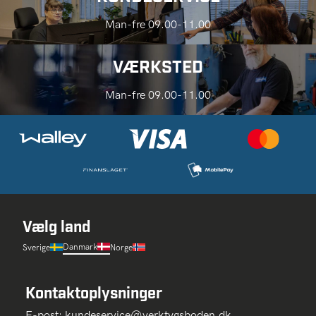
Man-fre 09.00-11.00
VÆRKSTED
Man-fre 09.00-11.00
Vælg land
Danmark
Sverige
Norge
Kontaktoplysninger
E-post:
kundeservice@verktygsboden.dk