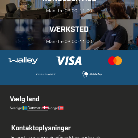
Man-fre 09.00-11.00
VÆRKSTED
Man-fre 09.00-11.00
Vælg land
Danmark
Sverige
Norge
Kontaktoplysninger
E-post:
kundeservice@verktygsboden.dk