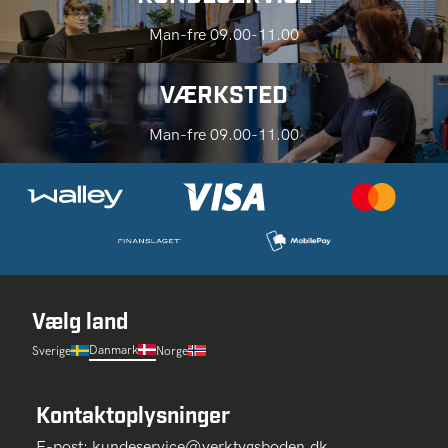
Man-fre 09.00-11.00
VÆRKSTED
Man-fre 09.00-11.00
Vælg land
Danmark
Sverige
Norge
Kontaktoplysninger
E-post:
kundeservice@verktygsboden.dk