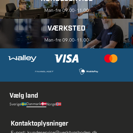
Man-fre 09.00-11.00
VÆRKSTED
Man-fre 09.00-11.00
Vælg land
Danmark
Sverige
Norge
Kontaktoplysninger
E-post:
kundeservice@verktygsboden.dk