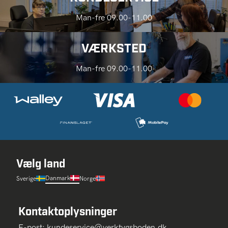
Man-fre 09.00-11.00
VÆRKSTED
Man-fre 09.00-11.00
Vælg land
Danmark
Sverige
Norge
Kontaktoplysninger
E-post:
kundeservice@verktygsboden.dk