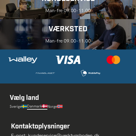
Man-fre 09.00-11.00
VÆRKSTED
Man-fre 09.00-11.00
Vælg land
Danmark
Sverige
Norge
Kontaktoplysninger
E-post:
kundeservice@verktygsboden.dk