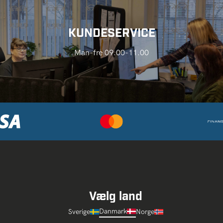
KUNDESERVICE
Man-fre 09.00-11.00
Vælg land
Danmark
Sverige
Norge