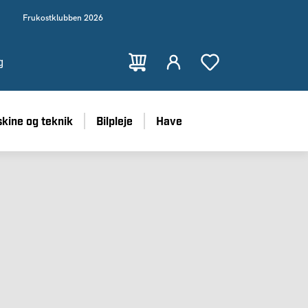
Frukostklubben 2026
g
kine og teknik
Bilpleje
Have