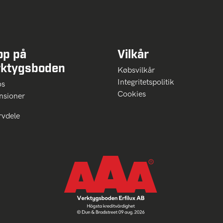
op på
Vilkår
rktygsboden
Købsvilkår
Integritetspolitik
 os
Cookies
nsioner
rvdele