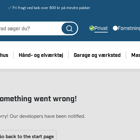
✅ Fri fragt ved køb over 800 kr på mindre pakker
Privat
Forretnin
 hus
Hånd- og elværktøj
Garage og værksted
Mas
omething went wrong!
rry! Our developers have been notified.
o back to the start page