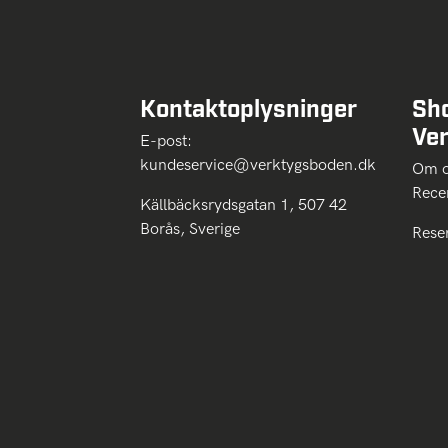
Kontaktoplysninger
Sh
Ve
E-post:
kundeservice@verktygsboden.dk
Om
Rece
Källbäcksrydsgatan 1, 507 42
Borås, Sverige
Rese