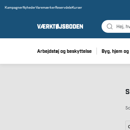
Kampagner
Nyheder
Varemærker
Reservdele
Kurser
Arbejdstøj og beskyttelse
Byg, hjem og
S
So
G