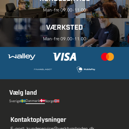
Man-fre 09.00-11.00
VÆRKSTED
Man-fre 09.00-11.00
Vælg land
Danmark
Sverige
Norge
Kontaktoplysninger
E-post:
kundeservice@verktygsboden.dk