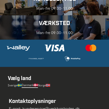
Man-fre 09.00-11.00
VÆRKSTED
Man-fre 09.00-11.00
Vælg land
Danmark
Sverige
Norge
Kontaktoplysninger
E-post:
kundeservice@verktygsboden.dk