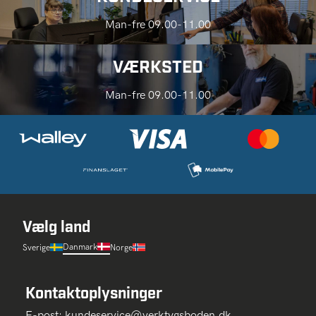
Man-fre 09.00-11.00
VÆRKSTED
Man-fre 09.00-11.00
Vælg land
Danmark
Sverige
Norge
Kontaktoplysninger
E-post:
kundeservice@verktygsboden.dk