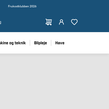
Frukostklubben 2026
g
kine og teknik
Bilpleje
Have