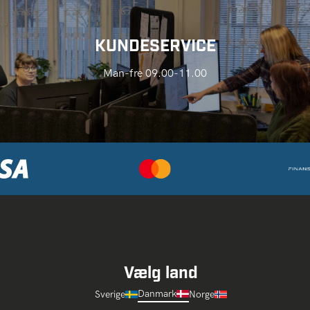
KUNDESERVICE
Man-fre 09.00-11.00
Vælg land
Danmark
Sverige
Norge