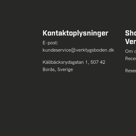
Kontaktoplysninger
Sh
Ve
E-post:
kundeservice@verktygsboden.dk
Om
Rece
Källbäcksrydsgatan 1, 507 42
Borås, Sverige
Rese