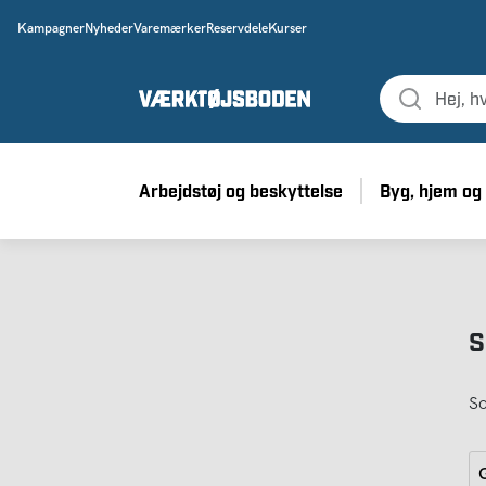
Kampagner
Nyheder
Varemærker
Reservdele
Kurser
Arbejdstøj og beskyttelse
Byg, hjem og
S
So
G