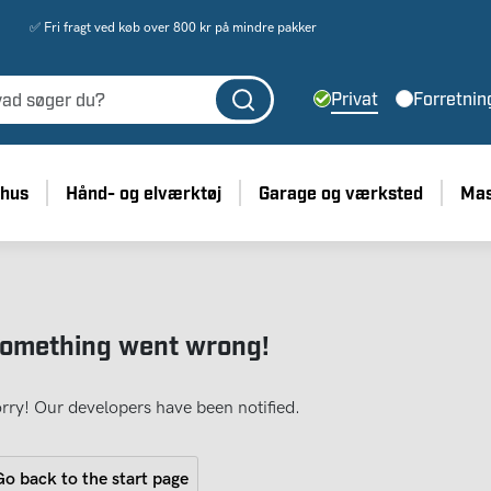
✅ Fri fragt ved køb over 800 kr på mindre pakker
Privat
Forretnin
 hus
Hånd- og elværktøj
Garage og værksted
Mas
omething went wrong!
rry! Our developers have been notified.
o back to the start page