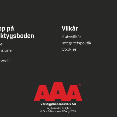
op på
Vilkår
rktygsboden
Købsvilkår
Integritetspolitik
 os
Cookies
nsioner
rvdele