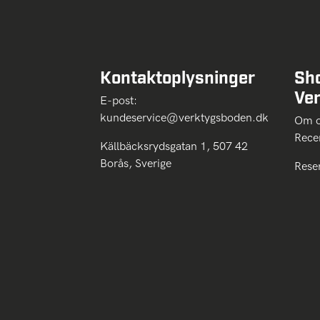
Kontaktoplysninger
Sh
Ve
E-post:
kundeservice@verktygsboden.dk
Om
Rece
Källbäcksrydsgatan 1, 507 42
Borås, Sverige
Rese