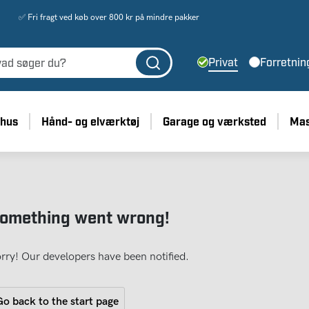
✅ Fri fragt ved køb over 800 kr på mindre pakker
Privat
Forretnin
 hus
Hånd- og elværktøj
Garage og værksted
Mas
omething went wrong!
rry! Our developers have been notified.
o back to the start page