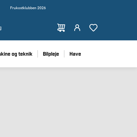
Frukostklubben 2026
g
kine og teknik
Bilpleje
Have