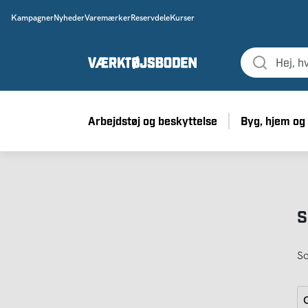
Kampagner
Nyheder
Varemærker
Reservdele
Kurser
Arbejdstøj og beskyttelse
Byg, hjem og
S
So
G