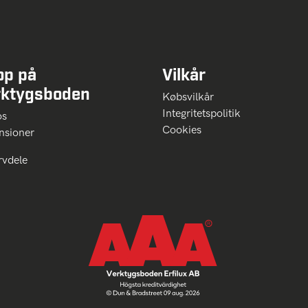
op på
Vilkår
rktygsboden
Købsvilkår
Integritetspolitik
 os
Cookies
nsioner
rvdele