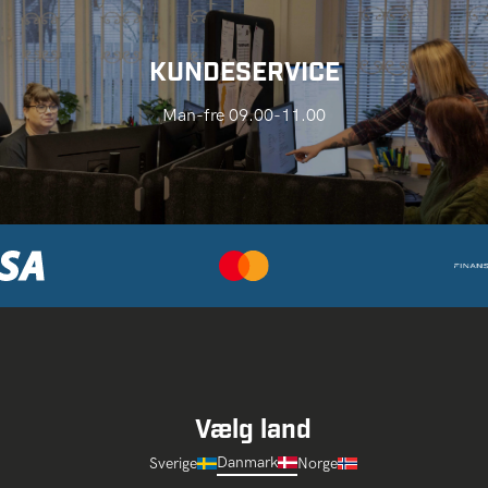
KUNDESERVICE
Man-fre 09.00-11.00
Vælg land
Danmark
Sverige
Norge