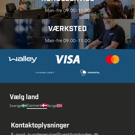
Man-fre 09.00-11.00
VÆRKSTED
Man-fre 09.00-11.00
Vælg land
Danmark
Sverige
Norge
Kontaktoplysninger
E-post:
kundeservice@verktygsboden.dk