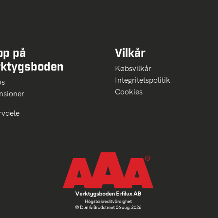
op på
Vilkår
rktygsboden
Købsvilkår
Integritetspolitik
 os
Cookies
nsioner
rvdele