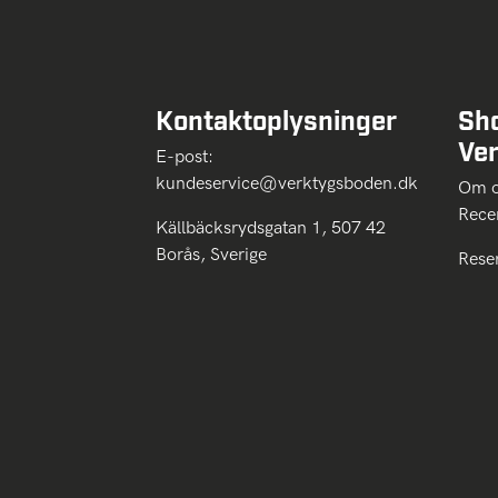
Kontaktoplysninger
Sh
Ve
E-post:
kundeservice@verktygsboden.dk
Om
Rece
Källbäcksrydsgatan 1, 507 42
Borås, Sverige
Rese