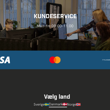
KUNDESERVICE
Man-fre 09.00-11.00
Vælg land
Danmark
Sverige
Norge