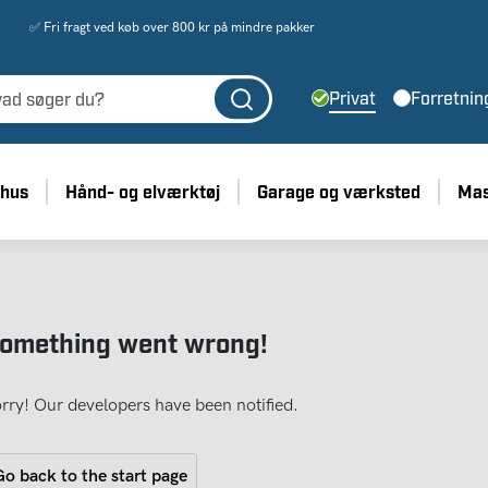
✅ Fri fragt ved køb over 800 kr på mindre pakker
Privat
Forretnin
 hus
Hånd- og elværktøj
Garage og værksted
Mas
omething went wrong!
rry! Our developers have been notified.
o back to the start page