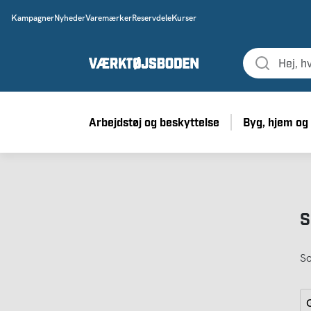
Kampagner
Nyheder
Varemærker
Reservdele
Kurser
Arbejdstøj og beskyttelse
Byg, hjem og
S
So
G