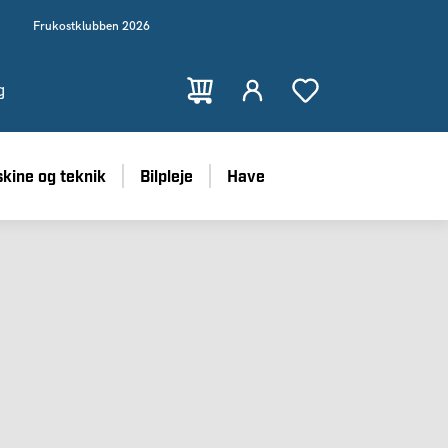
Frukostklubben 2026
g
kine og teknik
Bilpleje
Have