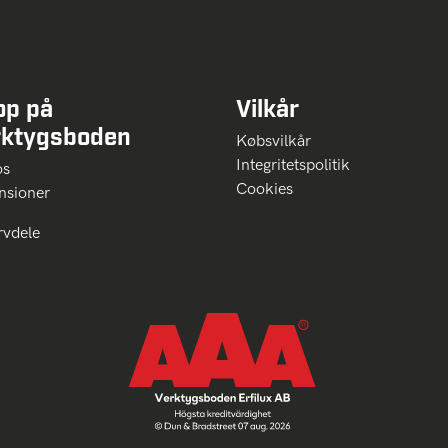
op på
Vilkår
rktygsboden
Købsvilkår
Integritetspolitik
 os
Cookies
nsioner
rvdele