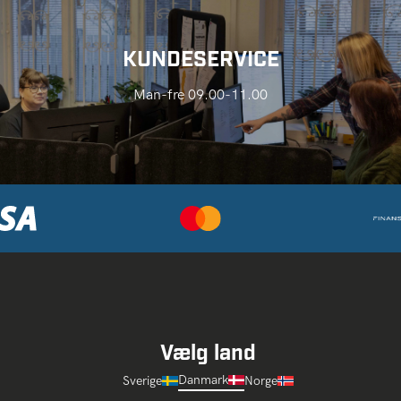
KUNDESERVICE
Man-fre 09.00-11.00
Vælg land
Danmark
Sverige
Norge