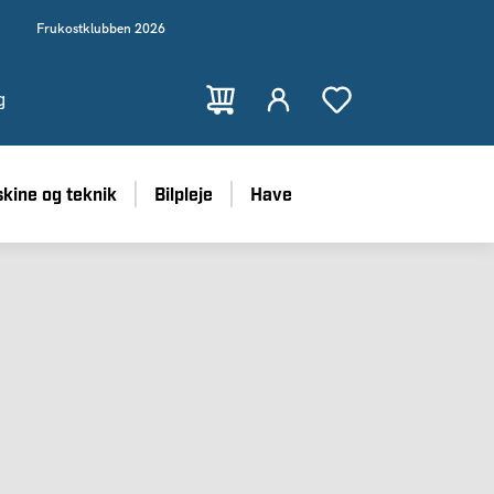
Frukostklubben 2026
g
kine og teknik
Bilpleje
Have