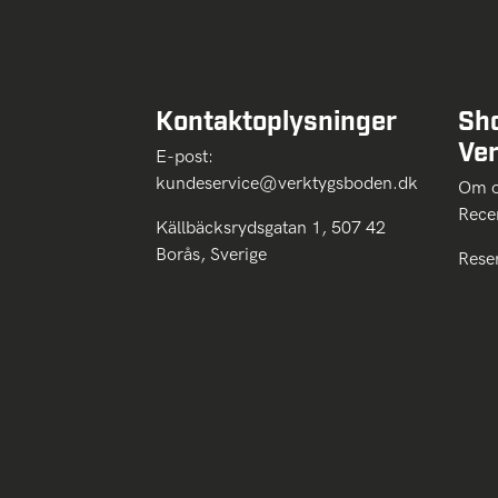
Kontaktoplysninger
Sh
Ve
E-post:
kundeservice@verktygsboden.dk
Om
Rece
Källbäcksrydsgatan 1, 507 42
Borås, Sverige
Rese