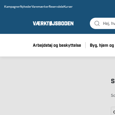
Kampagner
Nyheder
Varemærker
Reservdele
Kurser
Arbejdstøj og beskyttelse
Byg, hjem og
S
So
G