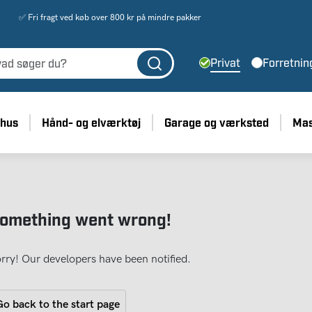
✅ Fri fragt ved køb over 800 kr på mindre pakker
Privat
Forretnin
 hus
Hånd- og elværktøj
Garage og værksted
Mas
omething went wrong!
rry! Our developers have been notified.
o back to the start page