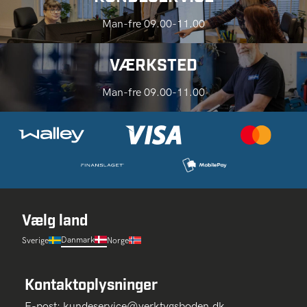
Man-fre 09.00-11.00
VÆRKSTED
Man-fre 09.00-11.00
Vælg land
Danmark
Sverige
Norge
Kontaktoplysninger
E-post:
kundeservice@verktygsboden.dk