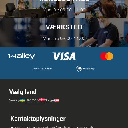
Man-fre 09.00-11.00
VÆRKSTED
Man-fre 09.00-11.00
Vælg land
Danmark
Sverige
Norge
Kontaktoplysninger
E-post:
kundeservice@verktygsboden.dk