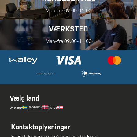
Man-fre 09.00-11.00
VÆRKSTED
Man-fre 09.00-11.00
Vælg land
Danmark
Sverige
Norge
Kontaktoplysninger
E-post:
kundeservice@verktygsboden.dk